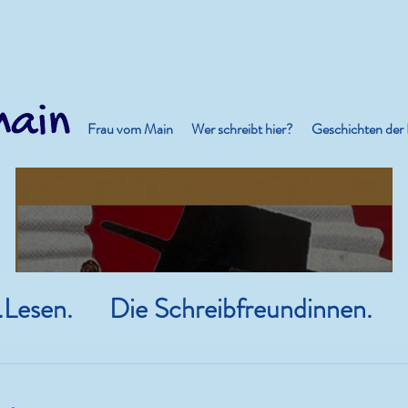
Frau vom Main
Wer schreibt hier?
Geschichten der
.Lesen.
Die Schreibfreundinnen.