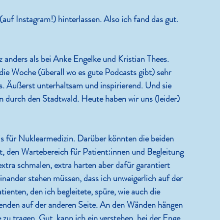
uf Instagram!) hinterlassen. Also ich fand das gut. 
 anders als bei Anke Engelke und Kristian Thees. 
die Woche (überall wo es gute Podcasts gibt) sehr 
les. Äußerst unterhaltsam und inspirierend. Und sie 
durch den Stadtwald. Heute haben wir uns (leider) 
is für Nuklearmedizin. Darüber könnten die beiden 
, den Wartebereich für Patient:innen und Begleitung 
extra schmalen, extra harten aber dafür garantiert 
inander stehen müssen, dass ich unweigerlich auf der 
ienten, den ich begleitete, spüre, wie auch die 
tenden auf der anderen Seite. An den Wänden hängen 
 zu tragen. Gut, kann ich ein verstehen, bei der Enge. 