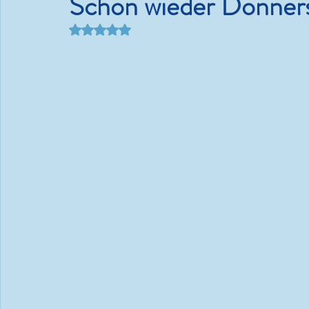
Schon wieder Donner
Mit NaN von 5 Sternen bewertet.
Kram.
#WMDEDGT - Ein Beeren-
Bäriger Sommertag