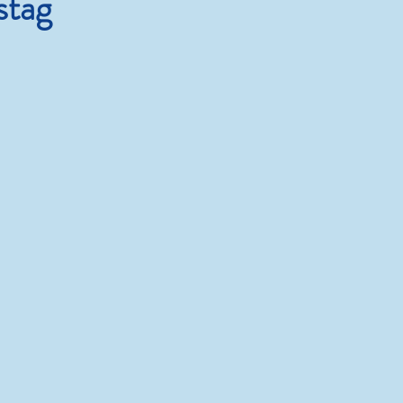
stag
Leben.Lieben.Lachen.Lesen.
38 Grad und die Kunst, nichts
zu tun