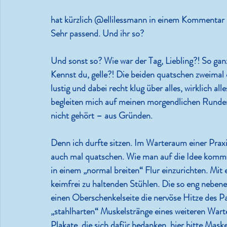
hat kürzlich @ellilessmann in einem Kommentar (a
Sehr passend. Und ihr so?
Und sonst so? Wie war der Tag, Liebling?! So ganz
Kennst du, gelle?! Die beiden quatschen zweimal 
lustig und dabei recht klug über alles, wirklich al
begleiten mich auf meinen morgendlichen Runden 
nicht gehört – aus Gründen.
Denn ich durfte sitzen. Im Warteraum einer Prax
auch mal quatschen. Wie man auf die Idee kommt
in einem „normal breiten“ Flur einzurichten. Mit 
keimfrei zu haltenden Stühlen. Die so eng nebene
einen Oberschenkelseite die nervöse Hitze des Pat
„stahlharten“ Muskelstränge eines weiteren War
Plakate, die sich dafür bedanken, hier bitte Maske