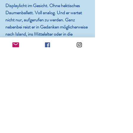
Displaylicht im Gesicht. Ohne hektisches 
Daumenballett. Voll analog. Und er wartet 
nicht nur, aufgerufen zu werden. Ganz 
nebenbei reist er in Gedanken möglicherweise 
nach Island, ins Mittelalter oder in die 
Beziehungsprobleme eines Kommissars kurz 
vor der Pensionierung.
Vielleicht ist genau das der 
Unterschied:
Die einen vertreiben sich die Zeit.
Der andere verbringt sie.
Die Beobachterin schaut auf ihr eigenes 
Handy. Schwarzer Bildschirm. Akku fast voll. 
Gedanken ebenfalls. Sie denkt nach. Über 
ZEITschriften und ZEITvertreib. Und lässt 