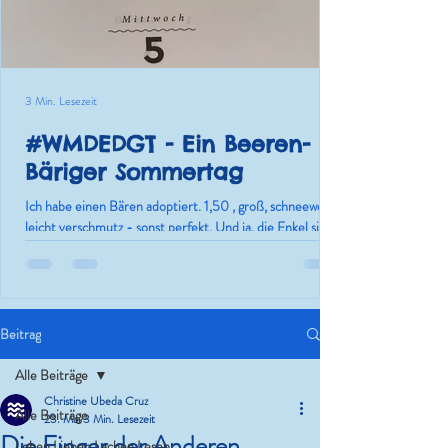
3 Min. Lesezeit
#WMDEDGT - Ein Beeren-
Bäriger Sommertag
Ich habe einen Bären adoptiert. 1,50 , groß, schneeweiß,
leicht verschmutz - sonst perfekt. Und ja, die Enkel sind
nur die Ausrede.
Beitrag
Alle Beiträge
Christine Ubeda Cruz
Alle Beiträge
23. Mai
3 Min. Lesezeit
Die Finger der Anderen
Leben.Lieben.Lachen.Lesen.