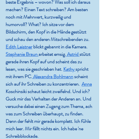
beste Ergebnis – wovon? Was soll ich daraus 
machen? Einen Text schreiben? Am besten 
noch mit Mehrwert, kurzweilig und 
humorvoll? What? Ich sitze vor dem 
Bildschirm, den Kopf in die Hände gestützt 
und schau den anderen Mitschreibenden zu. 
Edith Leistner
 blickt gebannt in die Kamera. 
Stephanie Braun 
arbeitet emsig.
 Astrid 
stützt 
gerade ihren Kopf auf und scheint das zu 
lesen, was sie geschrieben hat. 
Kathy 
spricht 
mit ihrem PC.
 Alexandra Bohlmann
 scheint 
sich auf ihr Schreiben zu konzentrieren.  
Anna
Koschinsiki schaut leicht zweifelnd. Und ich? 
Guck mir das Verhalten der Anderen an. Und 
versuche dabei einen Zugang zum Thema, ach 
was zum Schreiben überhaupt, zu finden. 
Denn der fehlt mir gerade komplett. Ich fühle 
mich leer. Mir fällt nichts ein. Ich habe 'ne 
Schreibblockade.