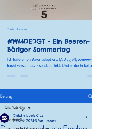
3 Min. Lesezeit
#WMDEDGT - Ein Beeren-
Bäriger Sommertag
Ich habe einen Bären adoptiert. 1,50 , groß, schneeweiß,
leicht verschmutz - sonst perfekt. Und ja, die Enkel sind
nur die Ausrede.
Beitrag
Alle Beiträge
Christine Ubeda Cruz
Alle Beiträge
22. Sept. 2024
3 Min. Lesezeit
Das beste, schlechte Ergebnis
Leben.Lieben.Lachen.Lesen.