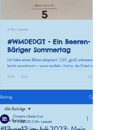
3 Min. Lesezeit
#WMDEDGT - Ein Beeren-
Bäriger Sommertag
Ich habe einen Bären adoptiert. 1,50 , groß, schneeweiß,
leicht verschmutz - sonst perfekt. Und ja, die Enkel sind
nur die Ausrede.
Beitrag
Alle Beiträge
Christine Ubeda Cruz
Alle Beiträge
12. Juli 2023
2 Min. Lesezeit
#12von12 im Juli 2023: Mein
Leben.Lieben.Lachen.Lesen.