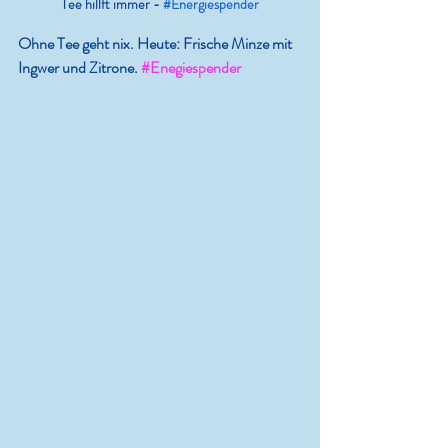
Tee hillft immer - 
#Energiespender
Ohne Tee geht nix. Heute: Frische Minze mit 
Ingwer und Zitrone. 
#Enegiespender