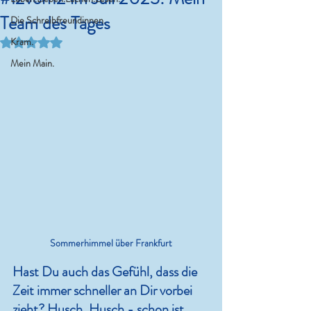
Team des Tages
Die Schreibfreundinnen.
Mit NaN von 5 Sternen bewertet.
Kram.
Mein Main.
Sommerhimmel über Frankfurt
Hast Du auch das Gefühl, dass die 
Zeit immer schneller an Dir vorbei 
zieht? Husch, Husch - schon ist 