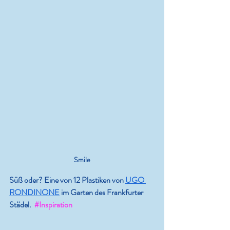
Smile
Süß oder? Eine von 12 Plastiken von 
UGO 
RONDINONE
 im Garten des Frankfurter 
Städel. 
#Inspiration