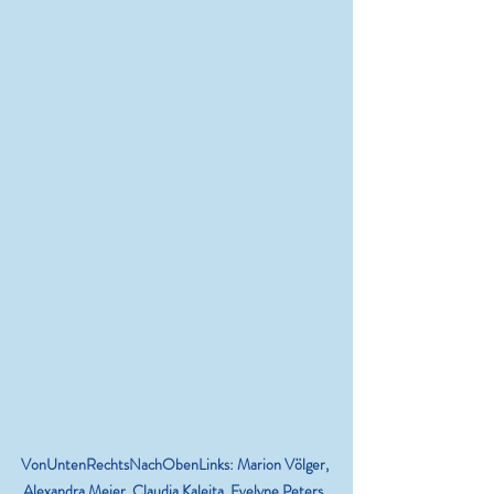
VonUntenRechtsNachObenLinks: Marion Völger, 
Alexandra Meier, Claudia Kaleita, Evelyne Peters, 