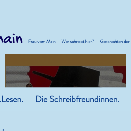
Frau vom Main
Wer schreibt hier?
Geschichten der
.Lesen.
Die Schreibfreundinnen.