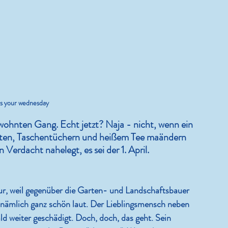
Kram.
Ein Wochenende ist schlicht z
kurz!
t's your wednesday
wohnten Gang. Echt jetzt? Naja - nicht, wenn ein 
sten, Taschentüchern und heißem Tee maändern 
 Verdacht nahelegt, es sei der 1.
April.
r, weil gegenüber die Garten- und Landschaftsbauer 
 nämlich ganz schön laut. Der Lieblingsmensch neben 
d weiter geschädigt. Doch, doch, das geht. Sein 