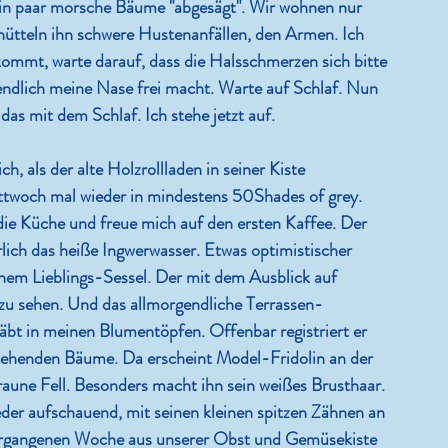
 ein paar morsche Bäume "abgesägt". Wir wohnen nur 
tteln ihn schwere Hustenanfällen, den Armen. Ich 
kommt, warte darauf, dass die Halsschmerzen sich bitte 
endlich meine Nase frei macht. Warte auf Schlaf. Nun 
das mit dem Schlaf. Ich stehe jetzt auf.
h, als der alte Holzrollladen in seiner Kiste 
ittwoch mal wieder in mindestens 50Shades of grey. 
 die Küche und freue mich auf den ersten Kaffee. Der 
ürlich das heiße Ingwerwasser. Etwas optimistischer 
inem Lieblings-Sessel. Der mit dem Ausblick auf 
 zu sehen. Und das allmorgendliche Terrassen-
bt in meinen Blumentöpfen. Offenbar registriert er 
mstehenden Bäume. Da erscheint Model-Fridolin an der 
raune Fell. Besonders macht ihn sein weißes Brusthaar. 
der aufschauend, mit seinen kleinen spitzen Zähnen an 
er vergangenen Woche aus unserer Obst und Gemüsekiste 