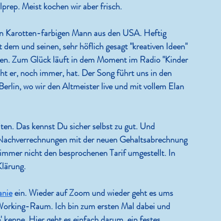
rep. Meist kochen wir aber frisch.
n Karotten-farbigen Mann aus den USA. Heftig 
t dem und seinen, sehr höflich gesagt "kreativen Ideen" 
eden. Zum Glück läuft in dem Moment im Radio "Kinder 
 er, noch immer, hat. Der Song führt uns in den 
lin, wo wir den Altmeister live und mit vollem Elan 
ten. Das kennst Du sicher selbst zu gut. Und 
 Nachverrechnungen mit der neuen Gehaltsabrechnung 
mer nicht den besprochenen Tarif umgestellt. In 
Klärung.
anie
 ein. Wieder auf Zoom und wieder geht es ums 
-Working-Raum. Ich bin zum ersten Mal dabei und 
e' kenne. Hier geht es einfach darum, ein festes 