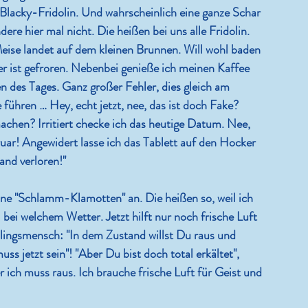
Blacky-Fridolin. Und wahrscheinlich eine ganze Schar 
re hier mal nicht. Die heißen bei uns alle Fridolin. 
Meise landet auf dem kleinen Brunnen. Will wohl baden 
er ist gefroren. Nebenbei genieße ich meinen Kaffee 
n des Tages. Ganz großer Fehler, dies gleich am 
führen … Hey, echt jetzt, nee, das ist doch Fake? 
achen? Irritiert checke ich das heutige Datum. Nee, 
bruar! Angewidert lasse ich das Tablett auf den Hocker 
and verloren!"
ine "Schlamm-Klamotten" an. Die heißen so, weil ich 
bei welchem Wetter. Jetzt hilft nur noch frische Luft 
blingsmensch: "In dem Zustand willst Du raus und 
muss jetzt sein"! "Aber Du bist doch total erkältet", 
er ich muss raus. Ich brauche frische Luft für Geist und 