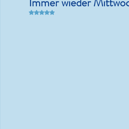
Immer wieder Mittwo
Mit NaN von 5 Sternen bewertet.
Kram.
#WMDEDGT - Ein Beeren-
Bäriger Sommertag