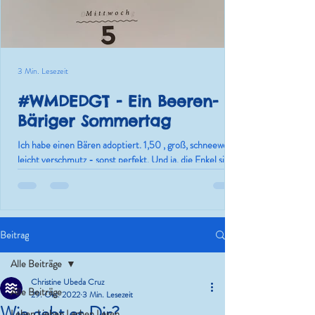
3 Min. Lesezeit
#WMDEDGT - Ein Beeren-
Bäriger Sommertag
Ich habe einen Bären adoptiert. 1,50 , groß, schneeweiß,
leicht verschmutz - sonst perfekt. Und ja, die Enkel sind
nur die Ausrede.
Beitrag
Alle Beiträge
Christine Ubeda Cruz
Alle Beiträge
29. Okt. 2022
3 Min. Lesezeit
Wie geht es Dir?
Leben.Lieben.Lachen.Lesen.