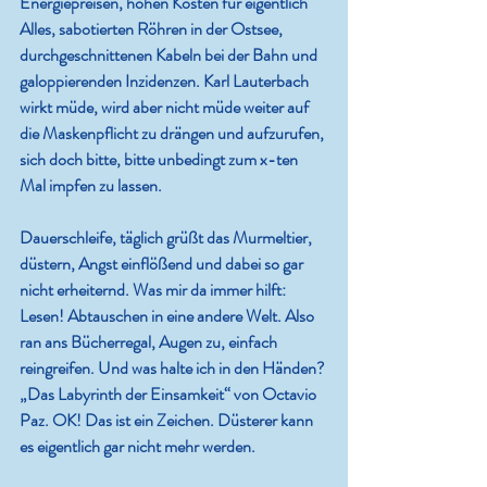
Energiepreisen, hohen Kosten für eigentlich 
Alles, sabotierten Röhren in der Ostsee, 
durchgeschnittenen Kabeln bei der Bahn und 
galoppierenden Inzidenzen. Karl Lauterbach 
wirkt müde, wird aber nicht müde weiter auf 
die Maskenpflicht zu drängen und aufzurufen, 
sich doch bitte, bitte unbedingt zum x-ten 
Mal impfen zu lassen.
Dauerschleife, täglich grüßt das Murmeltier, 
düstern, Angst einflößend und dabei so gar 
nicht erheiternd. Was mir da immer hilft: 
Lesen! Abtauschen in eine andere Welt. Also 
ran ans Bücherregal, Augen zu, einfach 
reingreifen. Und was halte ich in den Händen? 
„Das Labyrinth der Einsamkeit“ von Octavio 
Paz. OK! Das ist ein Zeichen. Düsterer kann 
es eigentlich gar nicht mehr werden.