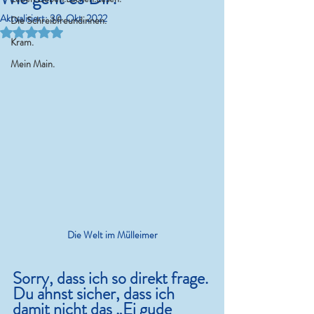
Aktualisiert:
30. Okt. 2022
Die Schreibfreundinnen.
Mit NaN von 5 Sternen bewertet.
Kram.
Mein Main.
Die Welt im Mülleimer
Sorry, dass ich so direkt frage. 
Du ahnst sicher, dass ich 
damit nicht das „Ei gude 