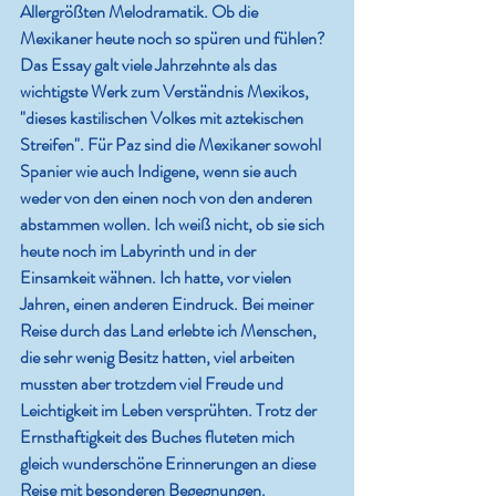
Allergrößten Melodramatik. Ob die 
Mexikaner heute noch so spüren und fühlen? 
Das Essay galt viele Jahrzehnte als das 
wichtigste Werk zum Verständnis Mexikos, 
"dieses kastilischen Volkes mit aztekischen 
Streifen". Für Paz sind die Mexikaner sowohl 
Spanier wie auch Indigene, wenn sie auch 
weder von den einen noch von den anderen 
abstammen wollen. Ich weiß nicht, ob sie sich 
heute noch im Labyrinth und in der 
Einsamkeit wähnen. Ich hatte, vor vielen 
Jahren, einen anderen Eindruck. Bei meiner 
Reise durch das Land erlebte ich Menschen, 
die sehr wenig Besitz hatten, viel arbeiten 
mussten aber trotzdem viel Freude und 
Leichtigkeit im Leben versprühten. Trotz der 
Ernsthaftigkeit des Buches fluteten mich 
gleich wunderschöne Erinnerungen an diese 
Reise mit besonderen Begegnungen.