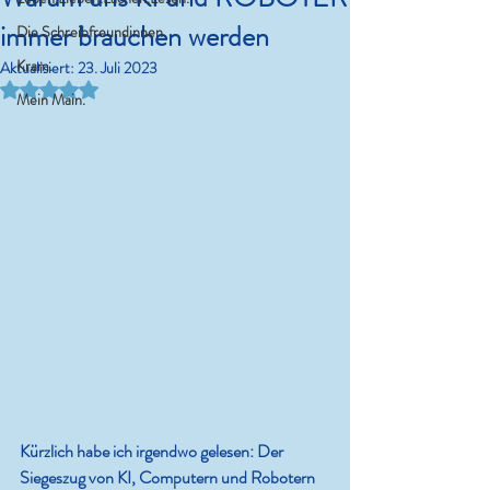
immer brauchen werden
Die Schreibfreundinnen.
Kram.
Aktualisiert:
23. Juli 2023
Mit NaN von 5 Sternen bewertet.
Mein Main.
Kürzlich habe ich irgendwo gelesen: Der 
Siegeszug von KI, Computern und Robotern 