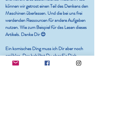
können wir getrost einen Teil des Denkens den 
Maschinen überlassen. Und die bei uns frei 
werdenden Ressourcen für andere Aufgaben 
nutzen. Wie zum Beispiel für das Lesen dieses 
Artikels. Danke Dir 😊
Ein komisches Ding muss ich Dir aber noch 
erzählen. Das behältst Du aber für Dich - 
Ehrenwort?! Also ich spreche mit meinen 
Maschinen. So wie jetzt, hier mit dem 
BRAIN‘i. Gerade bin ich ganz nett und 
liebevoll. Lobe es. Weil es so brav meine Texte 
speichert. Und meine Rechtschreibung 
korrigiert. Manchmal fluche ich aber auch 
lauthals. Vorzugsweise dann, wenn was nicht 
so funktioniert wie ich möchte. Und - oh 
Wunder - BRAIN‘i lässt sich das gefallen! 
Schweigt eisern (solange Siri abgeschaltet ist). 