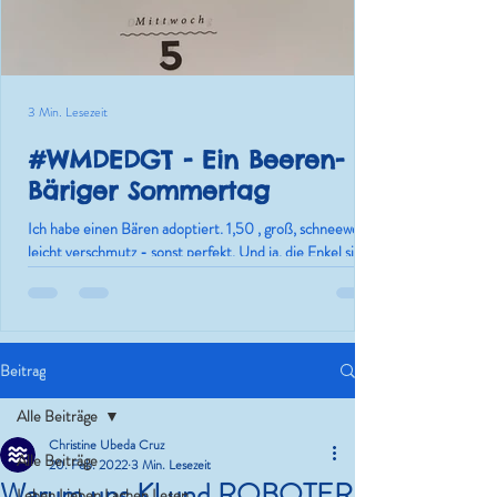
3 Min. Lesezeit
#WMDEDGT - Ein Beeren-
Bäriger Sommertag
Ich habe einen Bären adoptiert. 1,50 , groß, schneeweiß,
leicht verschmutz - sonst perfekt. Und ja, die Enkel sind
nur die Ausrede.
Beitrag
Alle Beiträge
Christine Ubeda Cruz
Alle Beiträge
20. Feb. 2022
3 Min. Lesezeit
Warum uns KI und ROBOTER
Leben.Lieben.Lachen.Lesen.