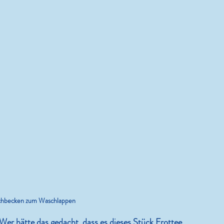
Kram.
Ein Wochenende ist schlicht z
kurz!
chbecken zum Waschlappen
Wer hätte das gedacht, dass es dieses Stück Frottee 