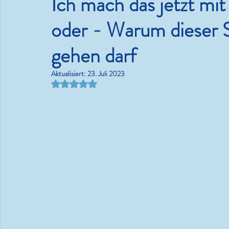
Ich mach das jetzt m
oder - Warum dieser 
Kram.
gehen darf
#WMDEDGT - Ein Beeren-
Aktualisiert:
23. Juli 2023
Bäriger Sommertag
Mit NaN von 5 Sternen bewertet.