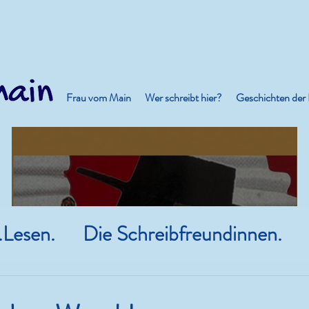
Frau vom Main
Wer schreibt hier?
Geschichten der
.Lesen.
Die Schreibfreundinnen.