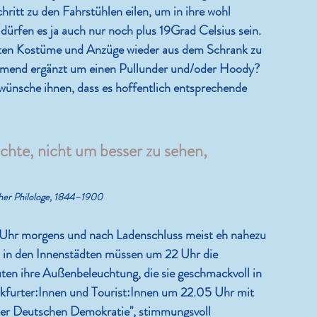
hritt zu den Fahrstühlen eilen, um in ihre wohl 
dürfen es ja auch nur noch plus 19Grad Celsius sein. 
 alten Kostüme und Anzüge wieder aus dem Schrank zu 
ärmend ergänzt um einen Pullunder und/oder Hoody? 
nsche ihnen, dass es hoffentlich entsprechende 
hte, nicht um besser zu sehen, 
cher Philologe, 1844–1900
0 Uhr morgens und nach Ladenschluss meist eh nahezu 
 in den Innenstädten müssen um 22 Uhr die 
ten ihre Außenbeleuchtung, die sie geschmackvoll in 
nkfurter:Innen und Tourist:Innen um 22.05 Uhr mit 
der Deutschen Demokratie", stimmungsvoll 