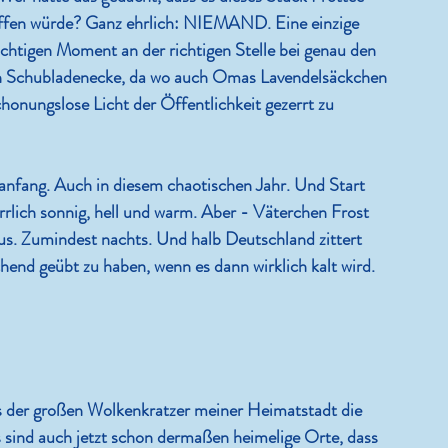
chaffen würde? Ganz ehrlich: NIEMAND. Eine einzige 
ichtigen Moment an der richtigen Stelle bei genau den 
ten Schubladenecke, da wo auch Omas Lavendelsäckchen 
honungslose Licht der Öffentlichkeit gezerrt zu 
nfang. Auch in diesem chaotischen Jahr. Und Start 
rlich sonnig, hell und warm. Aber - Väterchen Frost 
aus. Zumindest nachts. Und halb Deutschland zittert 
end geübt zu haben, wenn es dann wirklich kalt wird.
s der großen Wolkenkratzer meiner Heimatstadt die 
 sind auch jetzt schon dermaßen heimelige Orte, dass 