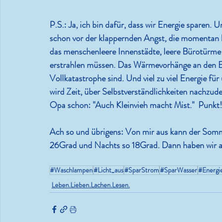
P.S.: 
Ja, ich bin dafür, dass wir Energie sparen.
schon vor der klappernden Angst, die momentan h
das menschenleere Innenstädte, leere Bürotürme 
erstrahlen müssen. Das Wärmevorhänge an den E
Vollkatastrophe sind. Und viel zu viel Energie fü
wird Zeit, über Selbstverständlichkeiten nachzu
Opa schon: "Auch Kleinvieh macht Mist."  Punkt!
Ach so und übrigens
: Von mir aus kann der Somm
26Grad und Nachts so 18Grad. Dann haben wir a
#Waschlampen
#Licht_aus
#SparStrom
#SparWasser
#Energi
Leben.Lieben.Lachen.Lesen.