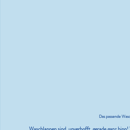
Leben.Lieben.Lachen.Lesen.
36 Grad und es wird noch
heißer
Das passende Was
Waschlappen sind, unverhofft, gerade ganz hipp! 