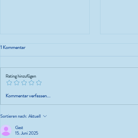
1 Kommentar
Lass los
Rating hinzufügen
Glühende Lei
Kommentar verfassen...
wohnt jetzt hi
und fertig!!!
Sortieren nach:
Aktuell
Gast
15. Juni 2025