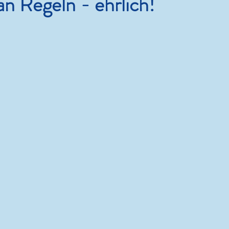
an Regeln - ehrlich!
Leben.Lieben.Lachen.Lesen.
38 Grad und die Kunst, nichts
zu tun