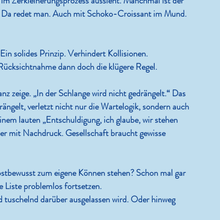
 im Zerkleinerungsprozess aussieht. Manchmal ist der 
 Da redet man. Auch mit Schoko-Croissant im Mund. 
Ein solides Prinzip. Verhindert Kollisionen. 
e Rücksichtnahme dann doch die klügere Regel.
nz zeige. „In der Schlange wird nicht gedrängelt.“ Das 
ängelt, verletzt nicht nur die Wartelogik, sondern auch 
inem lauten „Entschuldigung, ich glaube, wir stehen 
aber mit Nachdruck. Gesellschaft braucht gewisse 
bstbewusst zum eigene Können stehen? Schon mal gar 
e Liste problemlos fortsetzen.
d tuschelnd darüber ausgelassen wird. Oder hinweg 