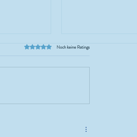
Mit 0 von 5 Sternen bewertet.
Noch keine Ratings
denschaft: Marilyn
Marie Kondo oder 6 x liebevoll
er. Feuer, Fleisch
Chaos?