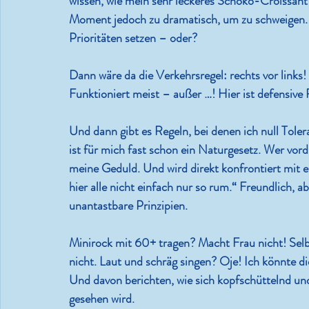
wissen, wie mein sehr leckeres Schoko-Croissant
Moment jedoch zu dramatisch, um zu schweigen.
Prioritäten setzen – oder?
Dann wäre da die Verkehrsregel: rechts vor links! 
Funktioniert meist – außer …! Hier ist defensiv
Und dann gibt es Regeln, bei denen ich null Tolera
ist für mich fast schon ein Naturgesetz. Wer vordr
meine Geduld. Und wird direkt konfrontiert mit e
hier alle nicht einfach nur so rum.“ Freundlich, 
unantastbare Prinzipien.
Minirock mit 60+ tragen? Macht Frau nicht! Sel
nicht. Laut und schräg singen? Oje! Ich könnte di
Und davon berichten, wie sich kopfschüttelnd un
gesehen wird.