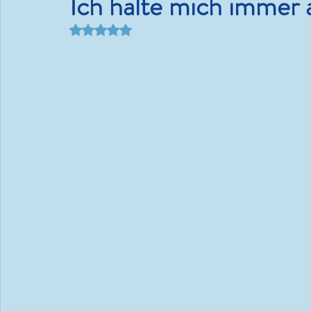
Ich halte mich immer 
Mit NaN von 5 Sternen bewertet.
Kram.
#WMDEDGT - Ein Beeren-
Bäriger Sommertag