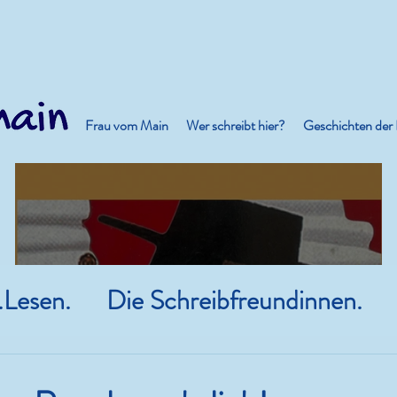
Frau vom Main
Wer schreibt hier?
Geschichten der
.Lesen.
Die Schreibfreundinnen.