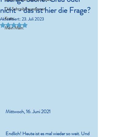
nicht - das ist hier die Frage?
Die Schreibfreundinnen.
Kram.
Aktualisiert:
23. Juli 2023
Mit NaN von 5 Sternen bewertet.
Mein Main.
Mittwoch, 16. Juni 2021
Endlich! Heute ist es mal wieder so weit. Und 