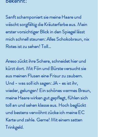
bekennt!
Sanft schamponiert sie meine Haare und 
wäscht sorgfältig die Kräuterfarbe aus. Mein 
erster vorsichtiger Blick in den Spiegel lässt 
mich schnell staunen: Alles Schokobraun, nix 
Rotes ist zu sehen! Toll…
Areso zückt ihre Schere, schneidet hier und 
kürzt dort. Mit Fön und Bürste versucht sie 
aus meinen Flusen eine Frisur zu zaubern. 
Und - was soll ich sagen: JA - es ist ihr, 
wieder, gelungen! Ein schönes warmes Braun, 
meine Haare wirken gut gepflegt, fühlen sich 
toll an und sehen klasse aus. Hoch beglückt 
und bestens verwöhnt zücke ich meine EC 
Karte und zahle. Gerne! Mit einem satten 
Trinkgeld.