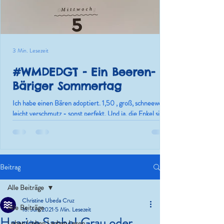
3 Min. Lesezeit
#WMDEDGT - Ein Beeren-
Bäriger Sommertag
Ich habe einen Bären adoptiert. 1,50 , groß, schneeweiß,
leicht verschmutz - sonst perfekt. Und ja, die Enkel sind
nur die Ausrede.
Beitrag
Alle Beiträge
Christine Ubeda Cruz
Alle Beiträge
16. Juni 2021
5 Min. Lesezeit
Haarige Sache! Grau oder
Leben.Lieben.Lachen.Lesen.