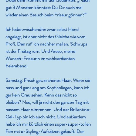
Doch dann kommt mir der Gedanken: „Nach 
gut 3 Monaten könntest Du Dir auch mal 
wieder einen Besuch beim Friseur gönnen?“ 
Ich habe zwischendrin zwar selbst Hand 
angelegt, ist aber nicht das Gleiche wie vom 
Profi. Den ruf‘ ich nachher mal an. Schwups 
ist der Freitag rum. Und Areso, meine 
Wunsch-Friseurin im wohlverdienten 
Feierabend.
Samstag:
 Frisch gewaschenes Haar. Wenn sie 
nass und ganz eng am Kopf anliegen, kann ich 
gar kein Grau sehen. Kann das nicht so 
bleiben? Nee, will ja nicht den ganzen Tag mit 
nassem Haar rumrennen. Und der Brillantine-
Gel-Typ bin ich auch nicht. Und außerdem 
habe ich mir kürzlich einen super-super-tollen 
Fön mit x-Styling-Aufsätzen gekauft. Der 