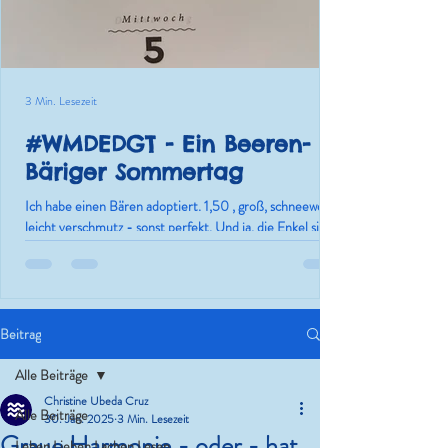
3 Min. Lesezeit
#WMDEDGT - Ein Beeren-
Bäriger Sommertag
Ich habe einen Bären adoptiert. 1,50 , groß, schneeweiß,
leicht verschmutz - sonst perfekt. Und ja, die Enkel sind
nur die Ausrede.
Beitrag
Alle Beiträge
Christine Ubeda Cruz
Alle Beiträge
30. Jan. 2025
3 Min. Lesezeit
Graue Harmonie - oder - hat
Leben.Lieben.Lachen.Lesen.