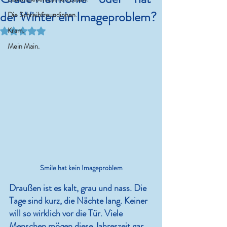
der Winter ein Imageproblem?
Die Schreibfreundinnen.
Mit NaN von 5 Sternen bewertet.
Kram.
Mein Main.
Smile hat kein Imageproblem
Draußen ist es kalt, grau und nass. Die 
Tage sind kurz, die Nächte lang. Keiner 
will so wirklich vor die Tür. Viele 
Menschen mögen diese Jahreszeit gar 