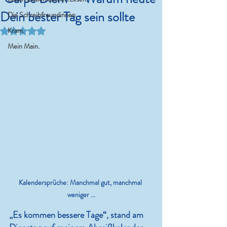
Dein bester Tag sein sollte
Die Schreibfreundinnen.
Mit NaN von 5 Sternen bewertet.
Kram.
Mein Main.
Kalendersprüche: Manchmal gut, manchmal 
weniger ...
„Es kommen bessere Tage“, stand am 