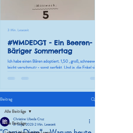
3 Min. Lesezeit
#WMDEDGT - Ein Beeren-
Bäriger Sommertag
Ich habe einen Bären adoptiert. 1,50 , groß, schneeweiß,
leicht verschmutz - sonst perfekt. Und ja, die Enkel sind
nur die Ausrede.
Beitrag
Alle Beiträge
Christine Ubeda Cruz
Alle Beiträge
3. Sept. 2023
2 Min. Lesezeit
"Carpe Diem“ - Warum heute
Leben.Lieben.Lachen.Lesen.