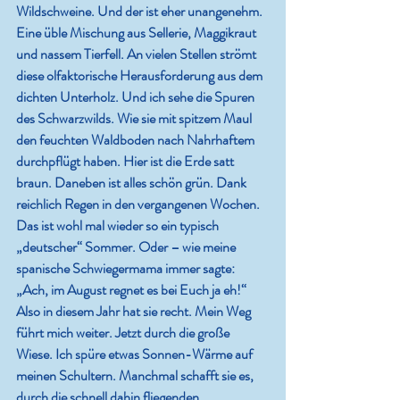
Wildschweine. Und der ist eher unangenehm. 
Eine üble Mischung aus Sellerie, Maggikraut 
und nassem Tierfell. An vielen Stellen strömt 
diese olfaktorische Herausforderung aus dem 
dichten Unterholz. Und ich sehe die Spuren 
des Schwarzwilds. Wie sie mit spitzem Maul 
den feuchten Waldboden nach Nahrhaftem 
durchpflügt haben. Hier ist die Erde satt 
braun. Daneben ist alles schön grün. Dank 
reichlich Regen in den vergangenen Wochen. 
Das ist wohl mal wieder so ein typisch 
„deutscher“ Sommer. Oder – wie meine 
spanische Schwiegermama immer sagte: 
„Ach, im August regnet es bei Euch ja eh!“ 
Also in diesem Jahr hat sie recht. Mein Weg 
führt mich weiter. Jetzt durch die große 
Wiese. Ich spüre etwas Sonnen-Wärme auf 
meinen Schultern. Manchmal schafft sie es, 
durch die schnell dahin fliegenden 