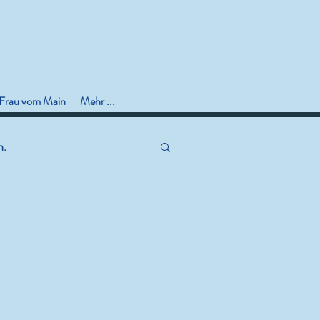
 Frau vom Main
Mehr ...
n.