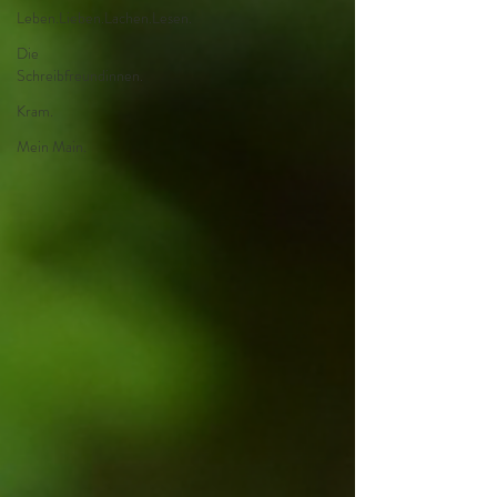
Leben.Lieben.Lachen.Lesen.
Die
Schreibfreundinnen.
Kram.
Mein Main.