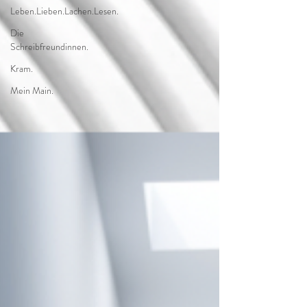
Leben.Lieben.Lachen.Lesen.
Die
Schreibfreundinnen.
Kram.
Mein Main.