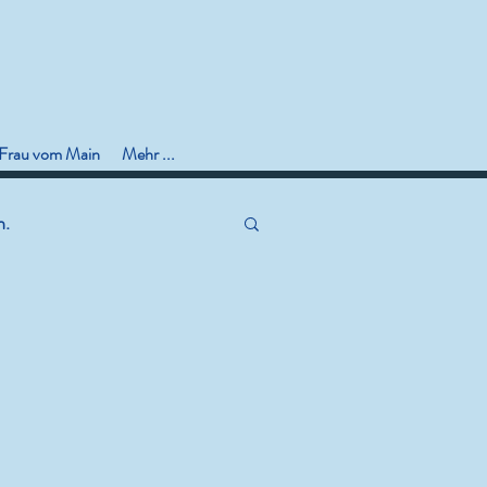
 Frau vom Main
Mehr ...
n.