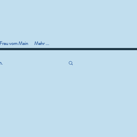
 Frau vom Main
Mehr ...
n.