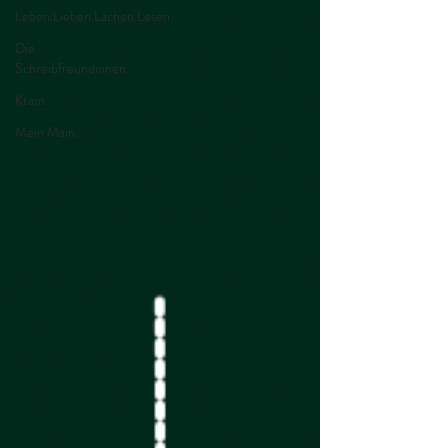
Leben.Lieben.Lachen.Lesen.
Die
Schreibfreundinnen.
Kram.
Mein Main.