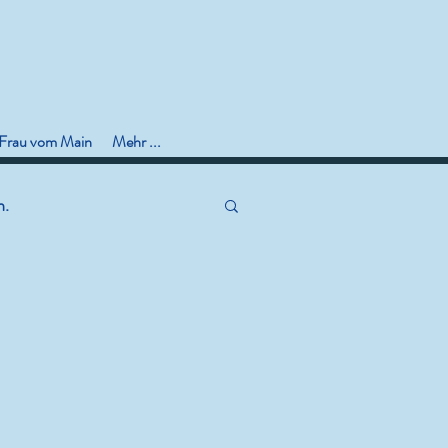
 Frau vom Main
Mehr ...
n.