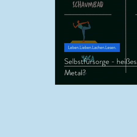
Leben.Lieben.Lachen.Lesen.
Selbstfürsorge - heiße
Metal?