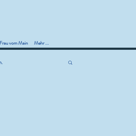
 Frau vom Main
Mehr ...
n.