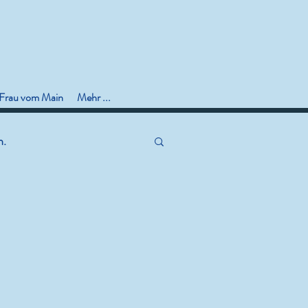
 Frau vom Main
Mehr ...
n.