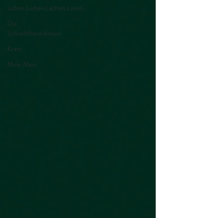
Leben.Lieben.Lachen.Lesen.
Die
Schreibfreundinnen.
Kram.
Mein Main.