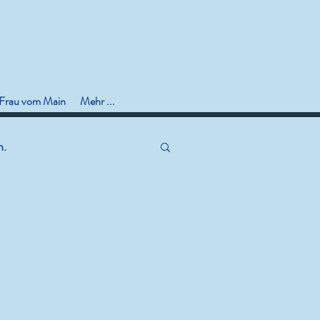
 Frau vom Main
Mehr ...
n.