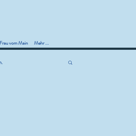
 Frau vom Main
Mehr ...
n.