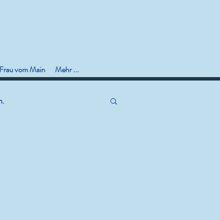
 Frau vom Main
Mehr ...
n.