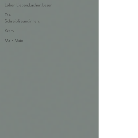
Leben.Lieben.Lachen.Lesen.
Die
Schreibfreundinnen.
Kram.
Mein Main.