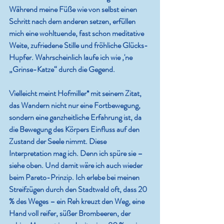
Während meine Füße wie von selbst einen 
Schritt nach dem anderen setzen, erfüllen 
mich eine wohltuende, fast schon meditative 
Weite, zufriedene Stille und fröhliche Glücks-
Hupfer. Wahrscheinlich laufe ich wie ‚'ne 
„Grinse-Katze“ durch die Gegend.
Vielleicht meint Hofmiller* mit seinem Zitat, 
das Wandern nicht nur eine Fortbewegung, 
sondern eine ganzheitliche Erfahrung ist, da 
die Bewegung des Körpers Einfluss auf den 
Zustand der Seele nimmt. Diese 
Interpretation mag ich. Denn ich spüre sie – 
siehe oben. Und damit wäre ich auch wieder 
beim Pareto-Prinzip. Ich erlebe bei meinen 
Streifzügen durch den Stadtwald oft, dass 20 
% des Weges – ein Reh kreuzt den Weg, eine 
Hand voll reifer, süßer Brombeeren, der 