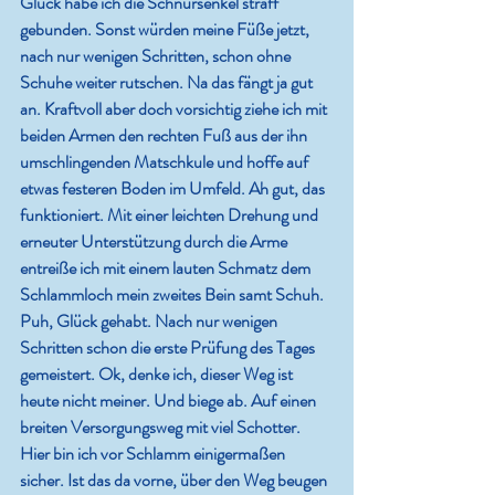
Glück habe ich die Schnürsenkel straff 
gebunden. Sonst würden meine Füße jetzt, 
nach nur wenigen Schritten, schon ohne 
Schuhe weiter rutschen. Na das fängt ja gut 
an. Kraftvoll aber doch vorsichtig ziehe ich mit 
beiden Armen den rechten Fuß aus der ihn 
umschlingenden Matschkule und hoffe auf 
etwas festeren Boden im Umfeld. Ah gut, das 
funktioniert. Mit einer leichten Drehung und 
erneuter Unterstützung durch die Arme 
entreiße ich mit einem lauten Schmatz dem 
Schlammloch mein zweites Bein samt Schuh. 
Puh, Glück gehabt. Nach nur wenigen 
Schritten schon die erste Prüfung des Tages 
gemeistert. Ok, denke ich, dieser Weg ist 
heute nicht meiner. Und biege ab. Auf einen 
breiten Versorgungsweg mit viel Schotter. 
Hier bin ich vor Schlamm einigermaßen 
sicher. Ist das da vorne, über den Weg beugen 