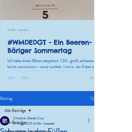
3 Min. Lesezeit
#WMDEDGT - Ein Beeren-
Bäriger Sommertag
Ich habe einen Bären adoptiert. 1,50 , groß, schneeweiß,
leicht verschmutz - sonst perfekt. Und ja, die Enkel sind
nur die Ausrede.
Beitrag
Alle Beiträge
Christine Ubeda Cruz
Alle Beiträge
5. Aug. 2025
4 Min. Lesezeit
Schwere in den Füßen,
Leben.Lieben.Lachen.Lesen.