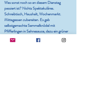
Was sonst noch so an diesem Dienstag 
passiert ist? Nichts Spektakuläres. 
Schreibtisch, Haushalt, Wochenmarkt. 
Mittagessen zubereiten. Es gab 
selbstgemachte Semmelknödel mit 
Pfifferlingen in Sahnesauce, dazu ein grüner 
Salat. War sehr lecker, regional und zur 
Jahreszeit passend. Schreibtisch. Und gerade 
rief eine Freundin an. Sie hat von einer 
Nachbarin gefühlt 10 Kilo Mirabellen 
bekommen. Ich „wandere“ jetzt – mit 
Sneaker, weil nur etwa 800 Meter entfernt – 
zu ihr und darf mir so viele nehmen, wie ich 
mag. Ich mag. Nur: Was mache ich aus und 
mit den Mirabellen? Hast Du ’nen guten Tipp, 
der weiter geht als Marmelade, Kuchen oder 
einmachen?