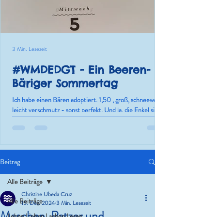
3 Min. Lesezeit
#WMDEDGT - Ein Beeren-
Bäriger Sommertag
Ich habe einen Bären adoptiert. 1,50 , groß, schneeweiß,
leicht verschmutz - sonst perfekt. Und ja, die Enkel sind
nur die Ausrede.
Beitrag
Alle Beiträge
Christine Ubeda Cruz
Alle Beiträge
15. Dez. 2024
3 Min. Lesezeit
Maschen, Patzer und
Leben.Lieben.Lachen.Lesen.