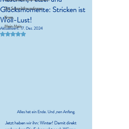
Glücksmomente: Stricken ist
Die Schreibfreundinnen.
Kram.
Woll-Lust!
Mein Main.
Aktualisiert:
17. Dez. 2024
Mit NaN von 5 Sternen bewertet.
Alles hat ein Ende. Und ‚nen Anfang.
Jetzt haben wir ihn: Winter! Damit direkt 